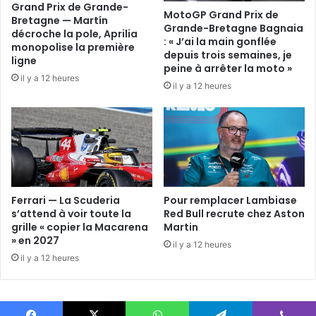
Grand Prix de Grande-
MotoGP Grand Prix de
Bretagne — Martín
Grande-Bretagne Bagnaia
décroche la pole, Aprilia
: « J’ai la main gonflée
monopolise la première
depuis trois semaines, je
ligne
peine à arrêter la moto »
il y a 12 heures
il y a 12 heures
Ferrari — La Scuderia
Pour remplacer Lambiase
s’attend à voir toute la
Red Bull recrute chez Aston
grille « copier la Macarena
Martin
» en 2027
il y a 12 heures
il y a 12 heures