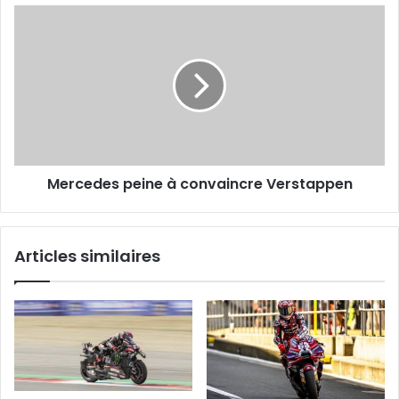
Mercedes
peine
à
convaincre
Verstappen
Mercedes peine à convaincre Verstappen
Articles similaires