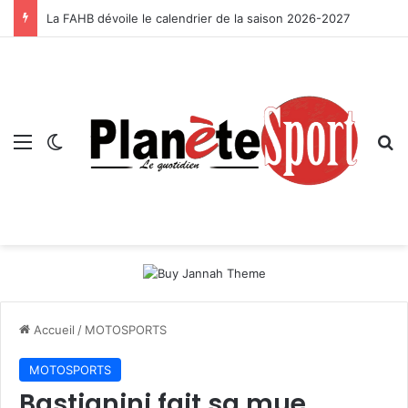
La FAHB dévoile le calendrier de la saison 2026-2027
Menu
Switch skin
R
Accueil
/
MOTOSPORTS
MOTOSPORTS
Bastianini fait sa mue