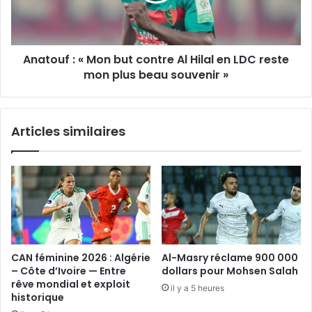
Hilal
en
LDC
Anatouf : « Mon but contre Al Hilal en LDC reste
reste
mon
mon plus beau souvenir »
plus
beau
souvenir »
Articles similaires
CAN féminine 2026 : Algérie
Al-Masry réclame 900 000
– Côte d’Ivoire — Entre
dollars pour Mohsen Salah
rêve mondial et exploit
il y a 5 heures
historique