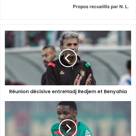
Propos recueillis par N. L.
Réunion
décisive
entreHadj
Redjem
et
Benyahia
Réunion décisive entreHadj Redjem et Benyahia
Anatouf :
«
Mon
but
contre
Al