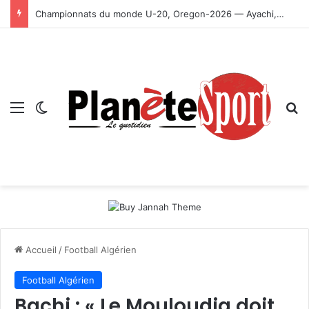
Championnats du monde U-20, Oregon-2026 — Ayachi, Dissa, Touahria et Ghezali en finale
Menu
Switch skin
R
Accueil
/
Football Algérien
Football Algérien
Bachi : « Le Mouloudia doit