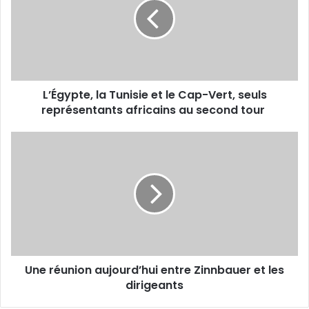
et
le
Cap-
Vert,
seuls
représentants
L’Égypte, la Tunisie et le Cap-Vert, seuls
africains
au
représentants africains au second tour
second
tour
Une
réunion
aujourd’hui
entre
Zinnbauer
et
les
dirigeants
Une réunion aujourd’hui entre Zinnbauer et les
dirigeants