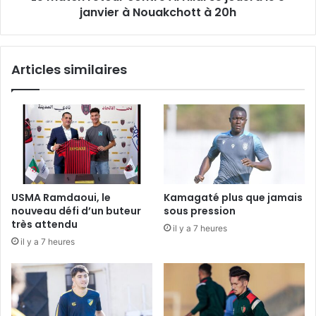
janvier
janvier à Nouakchott à 20h
à
Nouakchott
à
Articles similaires
20h
USMA Ramdaoui, le
Kamagaté plus que jamais
nouveau défi d’un buteur
sous pression
très attendu
il y a 7 heures
il y a 7 heures