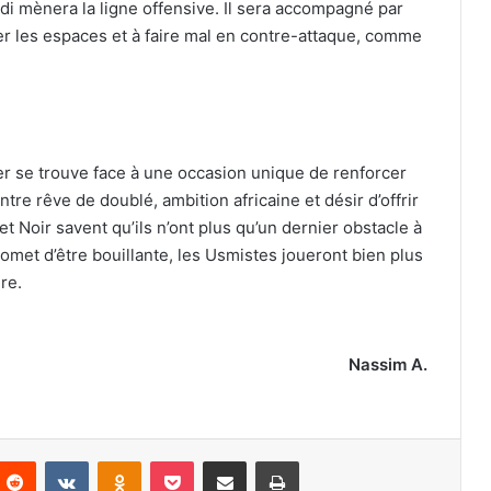
ldi mènera la ligne offensive. Il sera accompagné par
er les espaces et à faire mal en contre-attaque, comme
r se trouve face à une occasion unique de renforcer
tre rêve de doublé, ambition africaine et désir d’offrir
t Noir savent qu’ils n’ont plus qu’un dernier obstacle à
omet d’être bouillante, les Usmistes joueront bien plus
re.
Nassim A.
nterest
Reddit
VKontakte
Odnoklassniki
Pocket
Partager par email
Imprimer