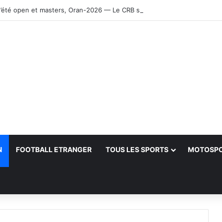
’été open et masters, Oran-2026 — Le CRB s’adjuge le titre
N
FOOTBALL ETRANGER
TOUS LES SPORTS
MOTOSP
her