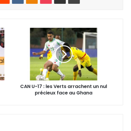
CAN
U-
17 :
les
Verts
arrachent
un
nul
précieux
CAN U-17 : les Verts arrachent un nul
face
au
précieux face au Ghana
Ghana