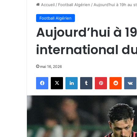
Accueil
/
Football Algérien
/
Aujourd’hui à 19h au s
Football Algérien
Aujourd’hui à 1
international d
mai 16, 2026
Facebook
X
Linkedin
Tumblr
Pinterest
Reddit