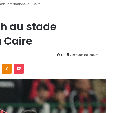
tade international du Caire
9h au stade
u Caire
17
2 minutes de lecture
VKontakte
Odnoklassniki
Pocket