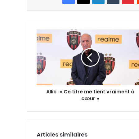
Allik
:
«
Ce
titre
me
tient
vraiment
à
Allik : « Ce titre me tient vraiment à
cœur
»
cœur »
Articles similaires