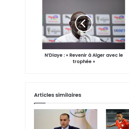
N’Diaye
:
«
Revenir
à
Alger
avec
le
trophée
N’Diaye : « Revenir à Alger avec le
»
trophée »
Articles similaires