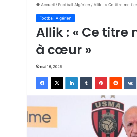
Accueil
/
Football Algérien
/
Allik : « Ce titre me t
Football Algérien
Allik : « Ce titr
à cœur »
mai 16, 2026
Facebook
X
Linkedin
Tumblr
Pinterest
Reddit