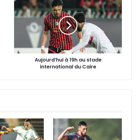
Aujourd’hui
à
19h
au
stade
international
du
Caire
Aujourd’hui à 19h au stade
international du Caire