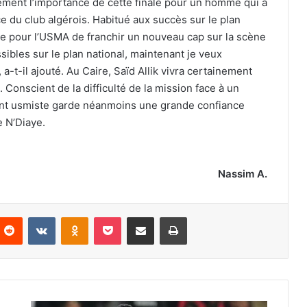
tement l’importance de cette finale pour un homme qui a
e du club algérois. Habitué aux succès sur le plan
nue pour l’USMA de franchir un nouveau cap sur la scène
ssibles sur le plan national, maintenant je veux
 a-t-il ajouté. Au Caire, Saïd Allik vivra certainement
 Conscient de la difficulté de la mission face à un
ant usmiste garde néanmoins une grande confiance
e N’Diaye.
Nassim A.
nterest
Reddit
VKontakte
Odnoklassniki
Pocket
Partager par email
Imprimer