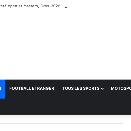
’été open et masters, Oran-2026 — Le CRB s’adjuge le titre
N
FOOTBALL ETRANGER
TOUS LES SPORTS
MOTOSP
her