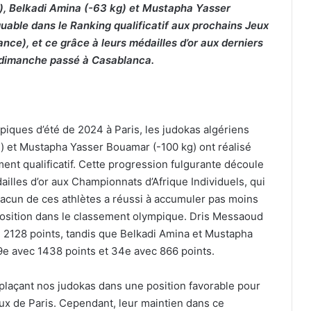
g), Belkadi Amina (-63 kg) et Mustapha Yasser
able dans le Ranking qualificatif aux prochains Jeux
nce), et ce grâce à leurs médailles d’or aux derniers
s dimanche passé à Casablanca.
mpiques d’été de 2024 à Paris, les judokas algériens
) et Mustapha Yasser Bouamar (-100 kg) ont réalisé
nt qualificatif. Cette progression fulgurante découle
ailles d’or aux Championnats d’Afrique Individuels, qui
hacun de ces athlètes a réussi à accumuler pas moins
 position dans le classement olympique. Dris Messaoud
e 2128 points, tandis que Belkadi Amina et Mustapha
e avec 1438 points et 34e avec 866 points.
plaçant nos judokas dans une position favorable pour
Jeux de Paris. Cependant, leur maintien dans ce