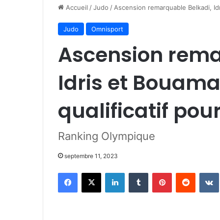
Accueil
/
Judo
/
Ascension remarquable Belkadi, Idr
Judo
Omnisport
Ascension rema
Idris et Bouam
qualificatif pou
Ranking Olympique
septembre 11, 2023
Facebook
X
Linkedin
Tumblr
Pinterest
Reddit