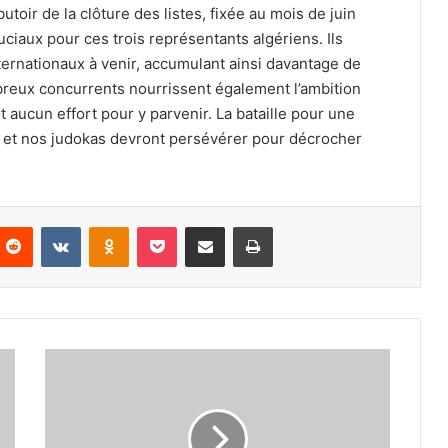
toir de la clôture des listes, fixée au mois de juin
iaux pour ces trois représentants algériens. Ils
nternationaux à venir, accumulant ainsi davantage de
ombreux concurrents nourrissent également l’ambition
 aucun effort pour y parvenir. La bataille pour une
 et nos judokas devront persévérer pour décrocher
nterest
Reddit
VKontakte
Odnoklassniki
Pocket
Partager par email
Imprimer
Destination
la
Grèce
pour
les