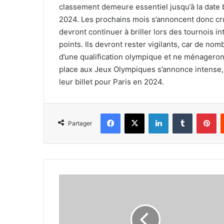
classement demeure essentiel jusqu’à la date bu
2024. Les prochains mois s’annoncent donc cruc
devront continuer à briller lors des tournois i
points. Ils devront rester vigilants, car de n
d’une qualification olympique et ne ménageront
place aux Jeux Olympiques s’annonce intense,
leur billet pour Paris en 2024.
Facebook
X
Linkedin
Tumblr
Pi
Partager
Performance
notable
de
Yacine
Chalel