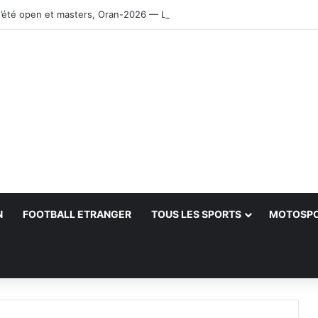
’été open et masters, Oran-2026 — Le CRB s’adjuge le titre
N
FOOTBALL ETRANGER
TOUS LES SPORTS
MOTOSP
her