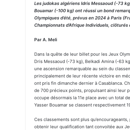
Les judokas algériens Idris Messaoud (-73 k
Bouamar (-100 kg) ont réussi un bond remarqu
Olympiques d’été, prévus en 2024 à Paris (Fra
Championnats d’Afrique Individuels, clôturé
Par A. Meli
Dans la quête de leur billet pour les Jeux Oly
Dris Messaoud (-73 kg), Belkadi Amina (-63 kg
une ascension remarquable au sein du classeme
principalement de leur récente victoire en méd
ont pris fin dimanche dernier à Casablanca. C
de 700 précieux points, propulsant ainsi leur
occupe désormais la 11e place avec un total d
Yasser Bouamar se classent respectivement 19
Ces classements sont plus qu’encourageants, 
obtenir leur qualification tant convoitée aux 