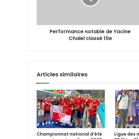
classé
10e
Performance notable de Yacine
Chalel classé 10e
Articles similaires
Championnat national d’été
Ligue des 