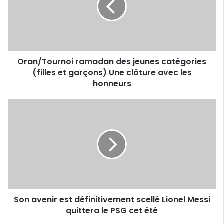
catégories
(filles
et
garçons)
Une
Oran/Tournoi ramadan des jeunes catégories
clôture
avec
(filles et garçons) Une clôture avec les
les
honneurs
honneurs
Son
avenir
est
définitivement
scellé
Lionel
Messi
quittera
le
Son avenir est définitivement scellé Lionel Messi
PSG
cet
quittera le PSG cet été
été