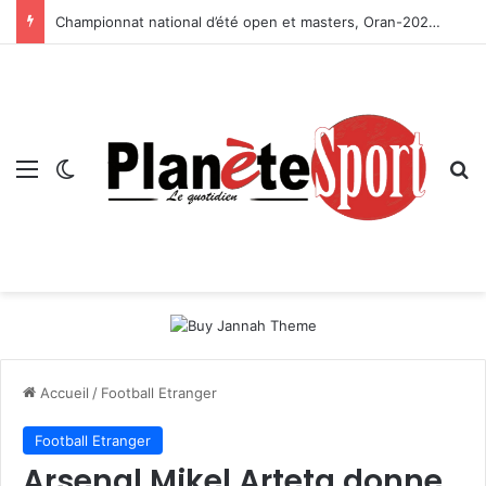
Championnat national d’été open et masters, Oran-2026 — Le CRB s’adjuge le titre
Menu
Switch skin
R
Accueil
/
Football Etranger
Football Etranger
Arsenal Mikel Arteta donne