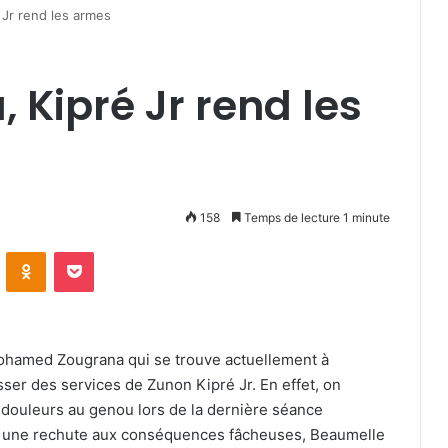
 Jr rend les armes
 Kipré Jr rend les
158
Temps de lecture 1 minute
VKontakte
Odnoklassniki
Pocket
Mohamed Zougrana qui se trouve actuellement à
sser des services de Zunon Kipré Jr. En effet, on
s douleurs au genou lors de la dernière séance
nt une rechute aux conséquences fâcheuses, Beaumelle