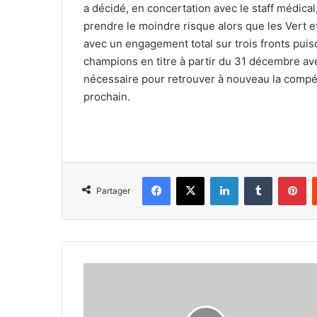
a décidé, en concertation avec le staff médical
prendre le moindre risque alors que les Vert 
avec un engagement total sur trois fronts puis
champions en titre à partir du 31 décembre ave
nécessaire pour retrouver à nouveau la compé
prochain.
Facebook
X
Linkedin
Tumblr
Pi
Partager
Il
était
présent
aux