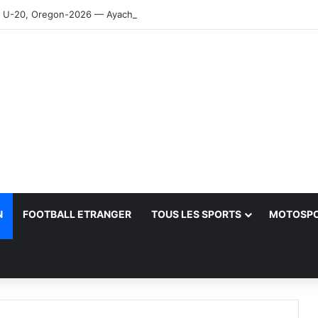
-20, Oregon-2026 — Ayachi, Dissa, Touahria et Ghezali en finale
N
FOOTBALL ETRANGER
TOUS LES SPORTS
MOTOSP
her