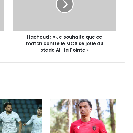
souhaite
que
ce
match
contre
Hachoud : « Je souhaite que ce
le
MCA
match contre le MCA se joue au
se
stade Ali-la Pointe »
joue
au
stade
Ali-
la
Pointe
»