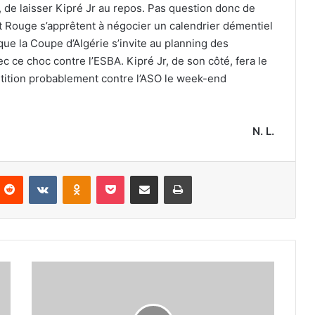
, de laisser Kipré Jr au repos. Pas question donc de
et Rouge s’apprêtent à négocier un calendrier démentiel
que la Coupe d’Algérie s’invite au planning des
c ce choc contre l’ESBA. Kipré Jr, de son côté, fera le
tition probablement contre l’ASO le week-end
N. L.
nterest
Reddit
VKontakte
Odnoklassniki
Pocket
Partager par email
Imprimer
Hachoud
:
«
Je