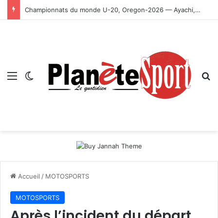
Championnats du monde U-20, Oregon-2026 — Ayachi, Dissa, Touahria et Ghezali en finale
Menu
Switch skin
R
Accueil
/
MOTOSPORTS
MOTOSPORTS
Après l’incident du départ