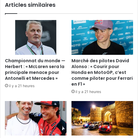
Articles similaires
avec
Aston
Martin
Championnat du monde —
Marché des pilotes David
Herbert : « McLaren sera la
Alonso : « Courir pour
principale menace pour
Honda en MotoGP, c’est
Antonelli et Mercedes »
comme piloter pour Ferrari
en F1 »
il y a 21 heures
il y a 21 heures