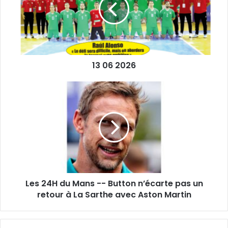
13 06 2026
Les
24H
du
Mans
-
-
Button
n’écarte
pas
Les 24H du Mans -- Button n’écarte pas un
un
retour
retour à La Sarthe avec Aston Martin
à
La
Sarthe