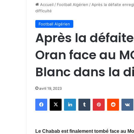
Accueil
/
Football Algérien
/
Après la défaite enreg
difficulté
Football Algérien
Après la défaite
Oran face au M
Blanc dans la di
avril 19, 2023
Facebook
X
Linkedin
Tumblr
Pinterest
Reddit
Le Chabab est finalement tombé face au Moul