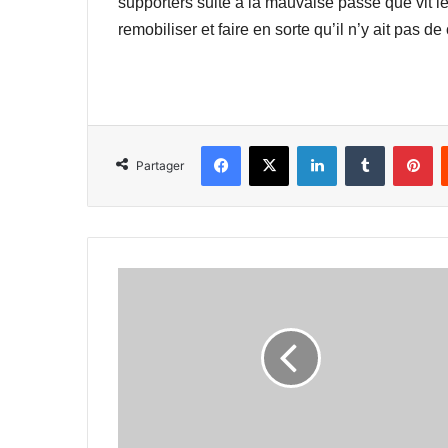
supporters suite à la mauvaise passe que vit le
remobiliser et faire en sorte qu’il n’y ait pas d
Facebook
X
Linkedin
Tumblr
Pi
Partager
Suite
à
des
résultats
jugés
décevants
-
La
direction