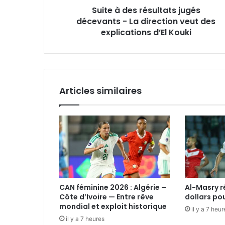
Suite à des résultats jugés
veut
des
décevants - La direction veut des
explications
explications d’El Kouki
d’El
Kouki
Articles similaires
CAN féminine 2026 : Algérie –
Al-Masry 
Côte d’Ivoire — Entre rêve
dollars po
mondial et exploit historique
il y a 7 heur
il y a 7 heures