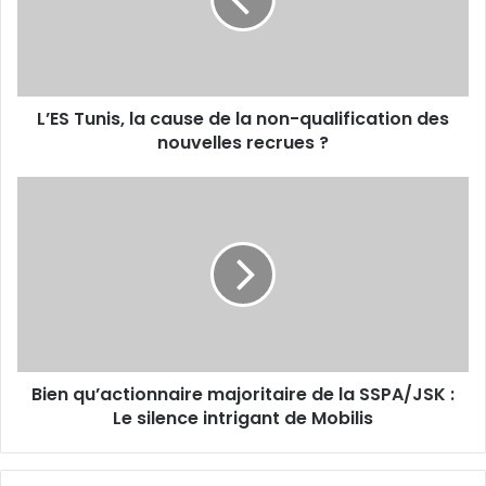
de
la
non-
qualification
des
L’ES Tunis, la cause de la non-qualification des
nouvelles
recrues
nouvelles recrues ?
?
Bien
qu’actionnaire
majoritaire
de
la
SSPA/JSK
:
Le
silence
Bien qu’actionnaire majoritaire de la SSPA/JSK :
intrigant
de
Le silence intrigant de Mobilis
Mobilis