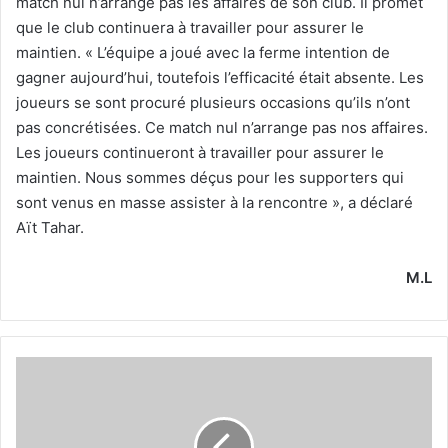
match nul n’arrange pas les affaires de son club. Il promet
que le club continuera à travailler pour assurer le
maintien. « L’équipe a joué avec la ferme intention de
gagner aujourd’hui, toutefois l’efficacité était absente. Les
joueurs se sont procuré plusieurs occasions qu’ils n’ont
pas concrétisées. Ce match nul n’arrange pas nos affaires.
Les joueurs continueront à travailler pour assurer le
maintien. Nous sommes déçus pour les supporters qui
sont venus en masse assister à la rencontre », a déclaré
Aït Tahar.
M.L
L’ES
Tunis,
la
cause