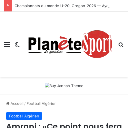
Championnats du monde U-20, Oregon-2026 — Ayachi, Dissa, Touahria et Ghezali en finale
Menu
Switch skin
R
Accueil
/
Football Algérien
Football Algérien
Amrani : «Ce point nous fera