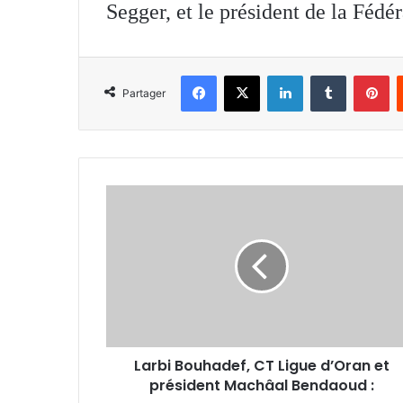
Segger, et le président de la Fédé
Facebook
X
Linkedin
Tumblr
Pi
Partager
Larbi
Bouhadef, CT
Ligue
d’Oran
et
président
Machâal
Bendaoud
:
Larbi Bouhadef, CT Ligue d’Oran et
président Machâal Bendaoud :