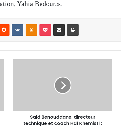
ration, Yahia Bedour.».
nterest
Reddit
VKontakte
Odnoklassniki
Pocket
Partager par email
Imprimer
Said
Benouddane,
directeur
technique
et
coach
Haï
Khemisti :
Said Benouddane, directeur
technique et coach Haï Khemisti :