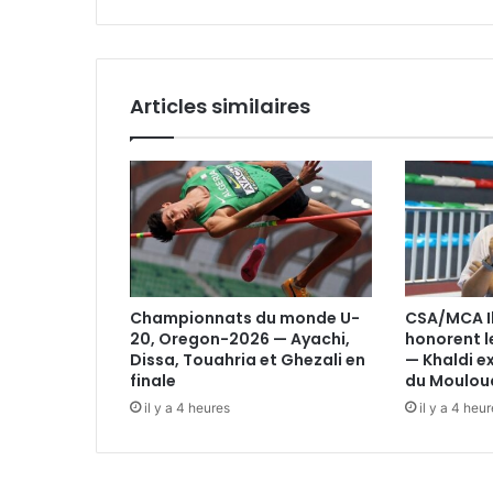
Articles similaires
Championnats du monde U-
CSA/MCA Il 
20, Oregon-2026 — Ayachi,
honorent l
Dissa, Touahria et Ghezali en
— Khaldi e
finale
du Mouloud
il y a 4 heures
il y a 4 heu