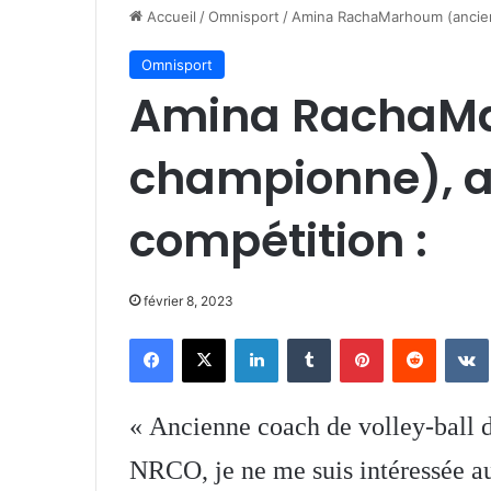
Accueil
/
Omnisport
/
Amina RachaMarhoum (ancienn
Omnisport
Amina RachaMa
championne), ar
compétition :
février 8, 2023
Facebook
X
Linkedin
Tumblr
Pinterest
Reddit
« Ancienne coach de volley-ball d
NRCO, je ne me suis intéressée a