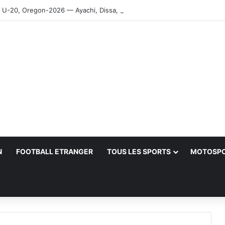
-20, Oregon-2026 — Ayachi, Dissa, Touahria et Ghezali en finale
N
FOOTBALL ETRANGER
TOUS LES SPORTS
MOTOSP
her