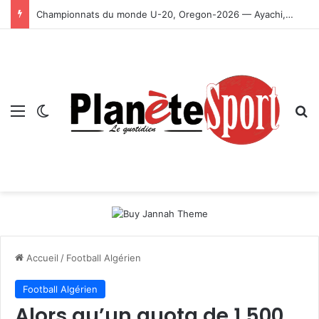
Championnats du monde U-20, Oregon-2026 — Ayachi, Dissa, Touahria et Ghezali en finale
Menu
Switch skin
R
Accueil
/
Football Algérien
Football Algérien
Alors qu’un quota de 1 500