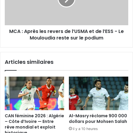
de
l’USMA
et
de
MCA : Après les revers de l’USMA et de l’ESS - Le
l’ESS
-
Mouloudia reste sur le podium
Le
Mouloudia
reste
Articles similaires
sur
le
podium
CAN féminine 2026 : Algérie
Al-Masry réclame 900 000
– Côte d’Ivoire — Entre
dollars pour Mohsen Salah
rêve mondial et exploit
il y a 10 heures
historique