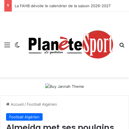
La FAHB dévoile le calendrier de la saison 2026-2027
Menu
Switch skin
R
Accueil
/
Football Algérien
Football Algérien
Almeida met ses poulains