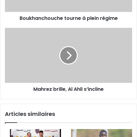
Boukhanchouche tourne à plein régime
Mahrez
brille,
Al
Ahli
s’incline
Mahrez brille, Al Ahli s’incline
Articles similaires