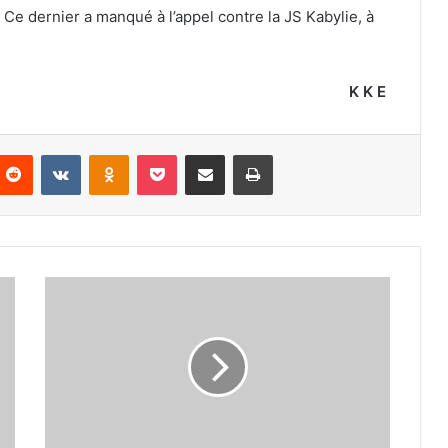
 Ce dernier a manqué à l’appel contre la JS Kabylie, à
K K E
nterest
Reddit
VKontakte
Odnoklassniki
Pocket
Partager par email
Imprimer
Benbot
cède
sa
place
à
Soufi