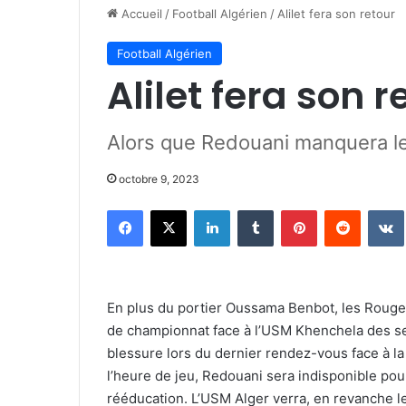
Accueil
/
Football Algérien
/
Alilet fera son retour
Football Algérien
Alilet fera son 
Alors que Redouani manquera l
octobre 9, 2023
Facebook
X
Linkedin
Tumblr
Pinterest
Reddit
En plus du portier Oussama Benbot, les Rouges
de championnat face à l’USM Khenchela des serv
blessure lors du dernier rendez-vous face à la J
l’heure de jeu, Redouani sera indisponible pour
rééducation. L’USM Alger verra, en revanche le