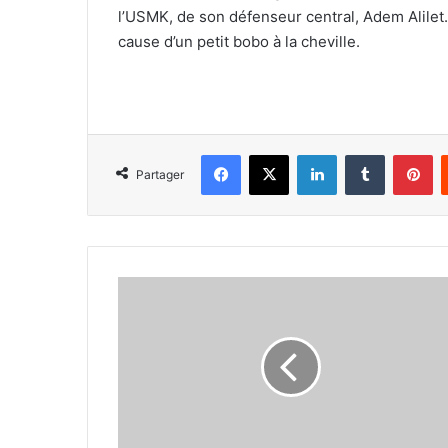
l’USMK, de son défenseur central, Adem Alilet.
cause d’un petit bobo à la cheville.
Facebook
X
Linkedin
Tumblr
Pi
Partager
L’USMA,
l’équipe
la
moins
performante
de
son
groupe