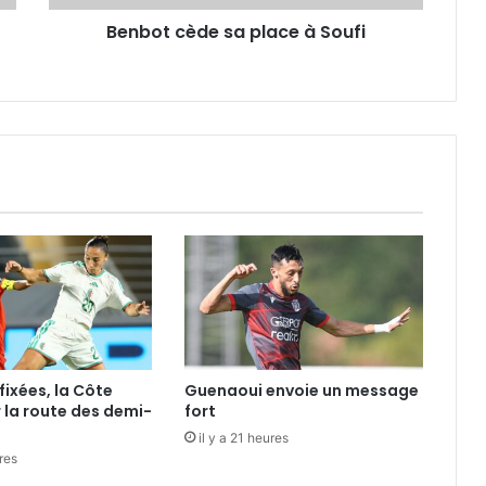
Benbot cède sa place à Soufi
fixées, la Côte
Guenaoui envoie un message
r la route des demi-
fort
il y a 21 heures
ures