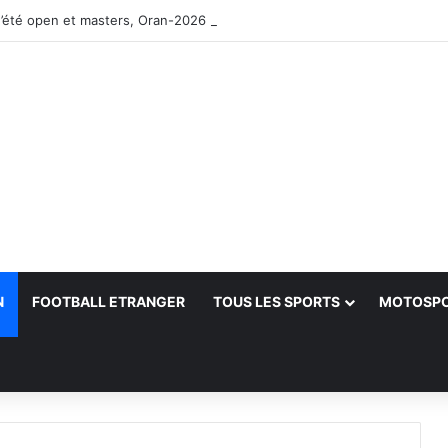
’été open et masters, Oran-2026 — Le CRB s’adjuge le titre
N
FOOTBALL ETRANGER
TOUS LES SPORTS
MOTOSP
her