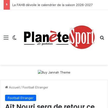
La FAHB dévoile le calendrier de la saison 2026-2027
Menu
Switch skin
R
Accueil
/
Football Etranger
Football Etranger
Aït Nouri sera de retour ce