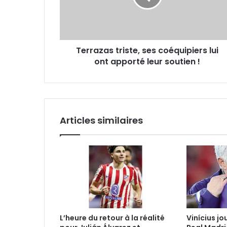
ont
apporté
leur
soutien
Terrazas triste, ses coéquipiers lui
!
ont apporté leur soutien !
Articles similaires
L’heure du retour à la réalité
Vinícius jo