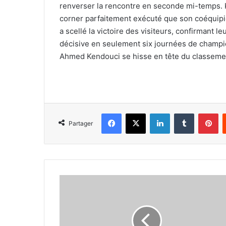
renverser la rencontre en seconde mi-temps. K
corner parfaitement exécuté que son coéquipi
a scellé la victoire des visiteurs, confirmant 
décisive en seulement six journées de champio
Ahmed Kendouci se hisse en tête du classeme
Facebook
X
Linkedin
Tumblr
Pi
Partager
Terrazas
triste,
ses
coéquipiers
lui