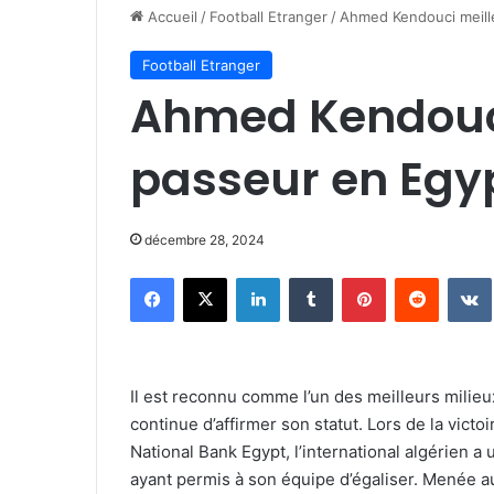
Accueil
/
Football Etranger
/
Ahmed Kendouci meill
Football Etranger
Ahmed Kendouci
passeur en Egy
décembre 28, 2024
Facebook
X
Linkedin
Tumblr
Pinterest
Reddit
Il est reconnu comme l’un des meilleurs mili
continue d’affirmer son statut. Lors de la victo
National Bank Egypt, l’international algérien a 
ayant permis à son équipe d’égaliser. Menée au