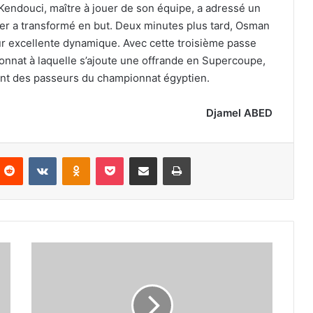
endouci, maître à jouer de son équipe, a adressé un
er a transformé en but. Deux minutes plus tard, Osman
leur excellente dynamique. Avec cette troisième passe
nnat à laquelle s’ajoute une offrande en Supercoupe,
nt des passeurs du championnat égyptien.
Djamel ABED
nterest
Reddit
VKontakte
Odnoklassniki
Pocket
Partager par email
Imprimer
Kebbal
convoité
en
Angleterre