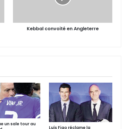
Kebbal convoité en Angleterre
ue un sale tour au
Luís Figo réclame la