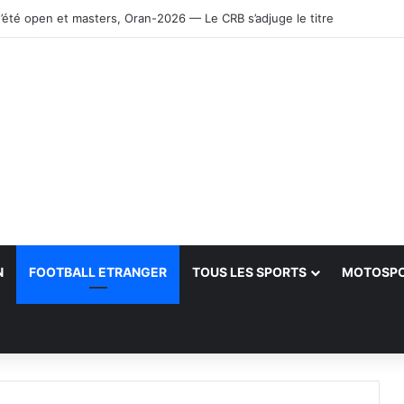
’été open et masters, Oran-2026 — Le CRB s’adjuge le titre
N
FOOTBALL ETRANGER
TOUS LES SPORTS
MOTOSP
her