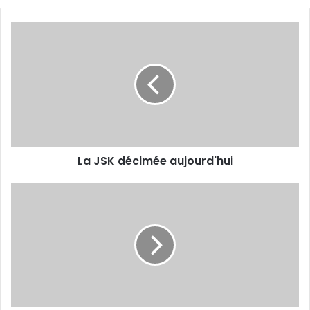
La
JSK
décimée
aujourd'hui
La JSK décimée aujourd'hui
Bouab
officiera
la
rencontre