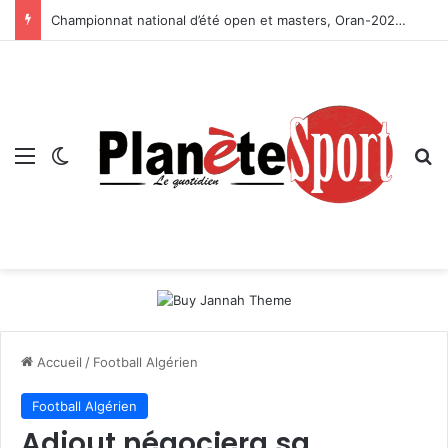
Championnat national d’été open et masters, Oran-2026 — Le CRB s’adjuge le titre
Menu
Switch skin
R
Accueil
/
Football Algérien
Football Algérien
Adjout négociera sa