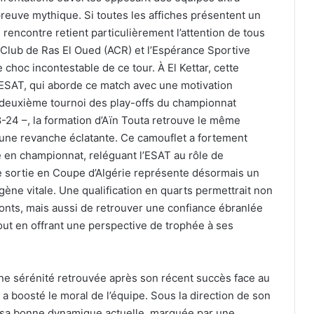
reuve mythique. Si toutes les affiches présentent un
 rencontre retient particulièrement l’attention de tous
al Club de Ras El Oued (ACR) et l’Espérance Sportive
choc incontestable de ce tour. À El Kettar, cette
l’ESAT, qui aborde ce match avec une motivation
 deuxième tournoi des play-offs du championnat
8-24 –, la formation d’Aïn Touta retrouve le même
 une revanche éclatante. Ce camouflet a fortement
 en championnat, reléguant l’ESAT au rôle de
te sortie en Coupe d’Algérie représente désormais un
gène vitale. Une qualification en quarts permettrait non
ronts, mais aussi de retrouver une confiance ébranlée
out en offrant une perspective de trophée à ses
une sérénité retrouvée après son récent succès face au
a boosté le moral de l’équipe. Sous la direction de son
 sa bonne dynamique actuelle, marquée par une