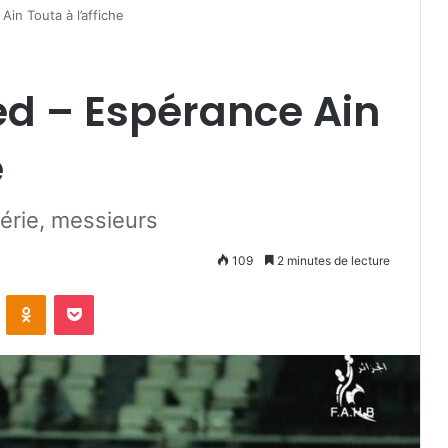
in Touta à l’affiche
ed – Espérance Ain
e
gérie, messieurs
109
2 minutes de lecture
VKontakte
Odnoklassniki
Pocket