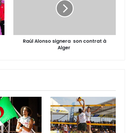
son
contrat
à
Alger
Raúl Alonso signera son contrat à
Alger