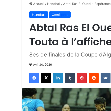
Accueil
/
Handball
/
Abtal Ras El Oued – Espérance A
Handball
Omnisport
Abtal Ras El Ou
Touta à l’affich
8es de finales de la Coupe d’Al
avril 30, 2026
Facebook
X
Linkedin
Tumblr
Pinterest
Reddit