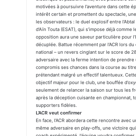
motivées à poursuivre l’aventure dans cette ép
intérêt certain et promettent du spectacle, une
les observateurs : le duel explosif entre l’Abt
d’Aïn Touta (ESAT), qui s’impose déjà comme le 
opposition aura une saveur particulière pour 
décuplée. Battue récemment par l’ACR lors du
national – un revers cinglant sur le score de 2
adversaire avec la ferme intention de prendre
compromis ses chances dans la course au titre
prétendant malgré un effectif talentueux. Cet
objectif majeur pour le club, une bouffée d’oxy
seulement de relancer la saison sur tous les f
après la déception cuisante en championnat, t
supporters fidèles.
L’ACR veut confirmer
En face, l’ACR abordera cette rencontre avec 
même adversaire en play-offs, une victoire qui 
coach expérimenté, l’équipe voudra confirmer