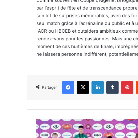
Comme souvent en Coupe d’Algérie, la logique
par l’esprit de fête et de transcendance propre
son lot de surprises mémorables, avec des fo
seul match grâce à l’adrénaline du public et 
l’ACR ou HBCEB et outsiders ambitieux comme l
rendez-vous pour les passionnés. Mais une cho
moment de ces huitièmes de finale, imprégnée 
ne laissera personne indifférent, potentiellem
Facebook
X
Linkedin
Tumblr
Pi
Partager
Les
U17
décrochent