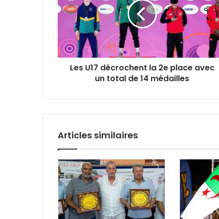
la
2e
place
avec
un
total
Les U17 décrochent la 2e place avec
de
14
un total de 14 médailles
médailles
Articles similaires