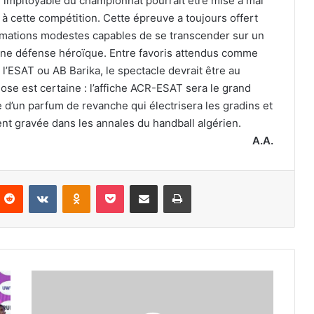
 impitoyable du championnat pourrait être mise à mal
 à cette compétition. Cette épreuve a toujours offert
rmations modestes capables de se transcender sur un
à une défense héroïque. Entre favoris attendus comme
’ESAT ou AB Barika, le spectacle devrait être au
se est certaine : l’affiche ACR-ESAT sera le grand
d’un parfum de revanche qui électrisera les gradins et
ent gravée dans les annales du handball algérien.
A.A.
nterest
Reddit
VKontakte
Odnoklassniki
Pocket
Partager par email
Imprimer
Raúl
Alonso
signera