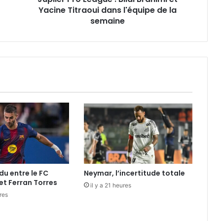
l'équipe
Yacine Titraoui dans l'équipe de la
de
semaine
la
semaine
du entre le FC
Neymar, l’incertitude totale
et Ferran Torres
il y a 21 heures
ures