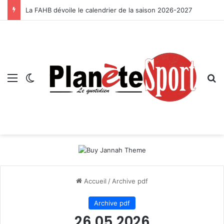
La FAHB dévoile le calendrier de la saison 2026-2027
Menu
Switch skin
R
Accueil
/
Archive pdf
Archive pdf
26 05 2026