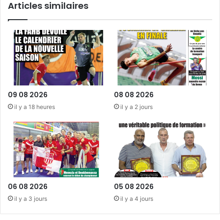
Articles similaires
retour
des
V8,
la
F1
à
la
croisée
des
09 08 2026
08 08 2026
chemins
il y a 18 heures
il y a 2 jours
06 08 2026
05 08 2026
il y a 3 jours
il y a 4 jours