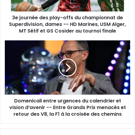
de
Superdivision,
3e journée des play-offs du championnat de
dames -
-
Superdivision, dames -- HD Marines, USM Alger,
HD
MT Sétif et GS Cosider au tournoi finale
Marines,
USM
Domenicali
Alger,
entre
MT
urgences
Sétif
du
et
calendrier
GS
et
Cosider
vision
au
d’avenir
tournoi
-
finale
Domenicali entre urgences du calendrier et
-
Entre
vision d’avenir -- Entre Grands Prix menacés et
Grands
retour des V8, la F1 à la croisée des chemins
Prix
menacés
et