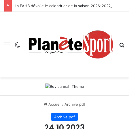
La FAHB dévoile le calendrier de la saison 2026-2027
Menu
Switch skin
R
Accueil
/
Archive pdf
Archive pdf
24 10 2023