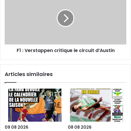
:
Verstappen
critique
le
circuit
d’Austin
F1 : Verstappen critique le circuit d’Austin
Articles similaires
09 08 2026
08 08 2026