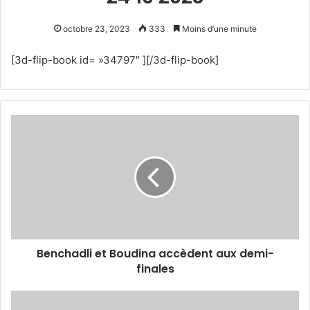
octobre 23, 2023
333
Moins d’une minute
[3d-flip-book id= »34797″ ][/3d-flip-book]
Benchadli
et
Boudina
accèdent
aux
demi-
finales
Benchadli et Boudina accèdent aux demi-
finales
F1