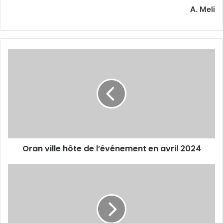
A. Meli
Oran
ville
hôte
de
l’événement
en
avril
2024
Oran ville hôte de l’événement en avril 2024
Un
dîner
à
l'honneur
de
nos