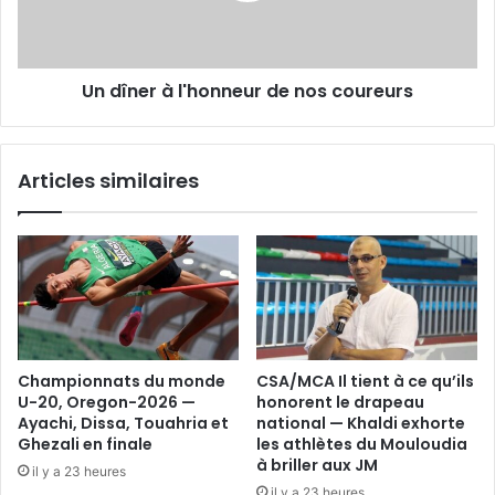
coureurs
Un dîner à l'honneur de nos coureurs
Articles similaires
Championnats du monde
CSA/MCA Il tient à ce qu’ils
U-20, Oregon-2026 —
honorent le drapeau
Ayachi, Dissa, Touahria et
national — Khaldi exhorte
Ghezali en finale
les athlètes du Mouloudia
à briller aux JM
il y a 23 heures
il y a 23 heures