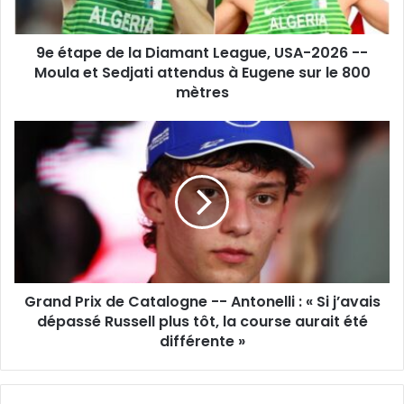
2026
-
9e étape de la Diamant League, USA-2026 --
-
Moula
Moula et Sedjati attendus à Eugene sur le 800
et
mètres
Sedjati
attendus
Grand
à
Prix
Eugene
de
sur
Catalogne
le
-
800
-
mètres
Antonelli
:
«
Grand Prix de Catalogne -- Antonelli : « Si j’avais
Si
j’avais
dépassé Russell plus tôt, la course aurait été
dépassé
différente »
Russell
plus
tôt,