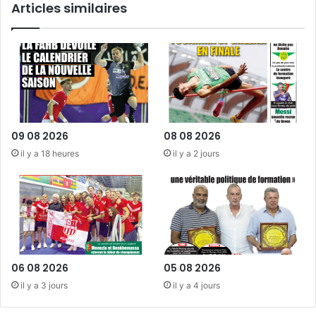
Articles similaires
la
course
aurait
été
différente
»
09 08 2026
08 08 2026
il y a 18 heures
il y a 2 jours
06 08 2026
05 08 2026
il y a 3 jours
il y a 4 jours