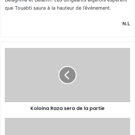
que Touabti saura à la hauteur de l’évènement.
N.L
Koloina
Raza
sera
de
la
partie
Koloina Raza sera de la partie
L’accusant
dans
les