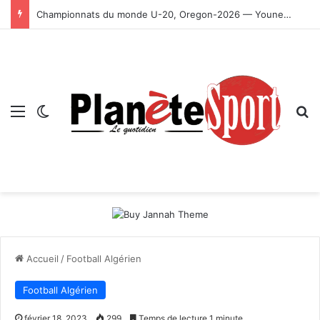
Championnats du monde U-20, Oregon-2026 — Younes Ayachi décroche la médaille d’or
Menu
Switch skin
R
Accueil
/
Football Algérien
Football Algérien
février 18, 2023
299
Temps de lecture 1 minute