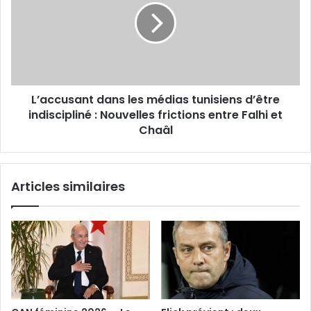
médias
tunisiens
d’être
indiscipliné
:
Nouvelles
L’accusant dans les médias tunisiens d’être
frictions
entre
indiscipliné : Nouvelles frictions entre Falhi et
Falhi
Chaâl
et
Chaâl
Articles similaires