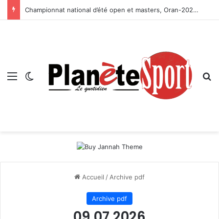
Championnat national d’été open et masters, Oran-2026 — Le CRB s’adjuge le titre
Menu
Switch skin
R
Accueil
/
Archive pdf
Archive pdf
09 07 2026