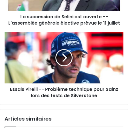
-
L'assemblée
La succession de Selini est ouverte --
générale
élective
L'assemblée générale élective prévue le 11 juillet
prévue
le
Essais
11
Pirelli
juillet
-
-
Problème
technique
pour
Sainz
lors
Essais Pirelli -- Problème technique pour Sainz
des
tests
lors des tests de Silverstone
de
Silverstone
Articles similaires