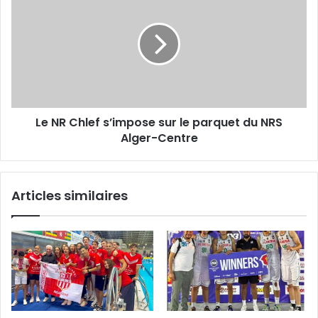
NR
Chlef
s’impose
sur
le
parquet
du
NRS
Le NR Chlef s’impose sur le parquet du NRS
Alger-
Centre
Alger-Centre
Articles similaires