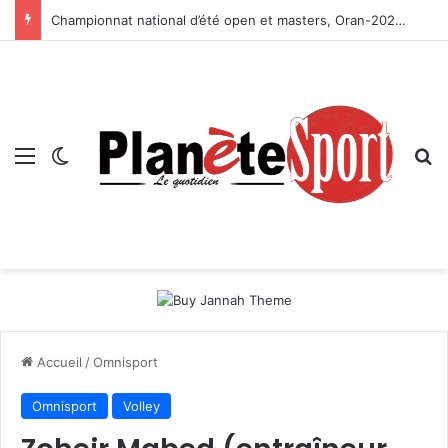
Championnat national d’été open et masters, Oran-2026 — Le CRB s’adjuge le titre
Menu
Switch skin
R
Accueil
/
Omnisport
Omnisport
Volley