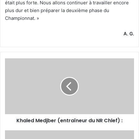
était plus forte. Nous allons continuer à travailler encore
plus dur et bien préparer la deuxième phase du
Championnat. »
A. G.
Khaled
Medjber
(entraîneur
du
NR
Chlef)
:
Khaled Medjber (entraîneur du NR Chlef) :
Le