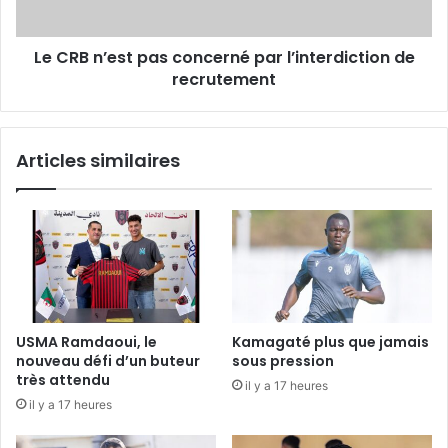
de
recrutement
Le CRB n’est pas concerné par l’interdiction de
recrutement
Articles similaires
USMA Ramdaoui, le
Kamagaté plus que jamais
nouveau défi d’un buteur
sous pression
très attendu
il y a 17 heures
il y a 17 heures