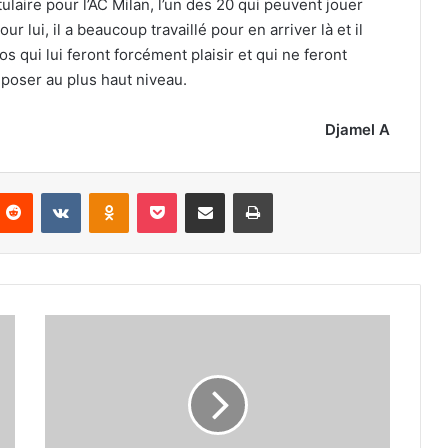
ulaire pour l’AC Milan, l’un des 20 qui peuvent jouer
lui, il a beaucoup travaillé pour en arriver là et il
s qui lui feront forcément plaisir et qui ne feront
mposer au plus haut niveau.
Djamel A
nterest
Reddit
VKontakte
Odnoklassniki
Pocket
Partager par email
Imprimer
L’Algérie
a-
t-
elle
judicieusement
choisi