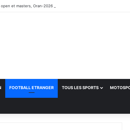
 open et masters, Oran-2026 — Le CRB s’adjuge le titre
N
FOOTBALL ETRANGER
TOUS LES SPORTS
MOTOSP
her