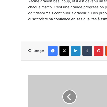
Yacine grandit beaucoup, et il est devenu un tit
chaque match. C’est une grande progression pour 
doit désormais continuer à grandir ». Des propo
qu’accroître sa confiance en ses qualités à s’i
Facebook
X
Linkedin
Tumblr
Pi
Partager
Youcef
Atal
à
la
relance