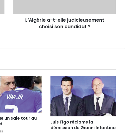
son
candidat ?
L’Algérie a-t-elle judicieusement
choisi son candidat ?
ue un sale tour au
Luís Figo réclame la
d
démission de Gianni Infantino
es