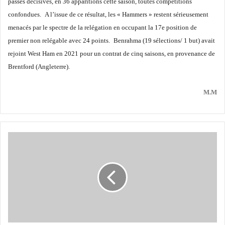
passes décisives, en 36 apparitions cette saison, toutes compétitions
confondues.
A l’issue de ce résultat, les « Hammers » restent sérieusement
menacés par le spectre de la relégation en occupant la 17e position de
premier non relégable avec 24 points.
Benrahma (19 sélections/ 1 but) avait
rejoint West Ham en 2021 pour un contrat de cinq saisons, en provenance de
Brentford (Angleterre).
M.M
Manchester
City
Retour
à
la
case
départ
pour
Mahrez !