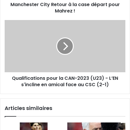
Manchester City Retour à la case départ pour
Mahrez !
Qualifications
pour
la
CAN-
2023
(U23)
-
L’EN
s'incline
Qualifications pour la CAN-2023 (U23) - L’EN
en
amical
s'incline en amical face au CSC (2-1)
face
au
CSC
Articles similaires
(2-
1)