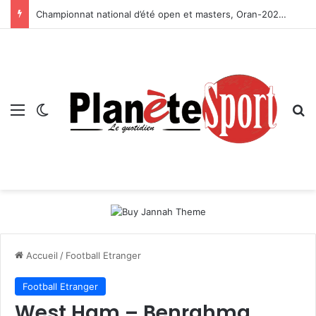
Championnat national d’été open et masters, Oran-2026 — Le CRB s’adjuge le titre
Menu
Switch skin
R
Accueil
/
Football Etranger
Football Etranger
West Ham – Benrahma