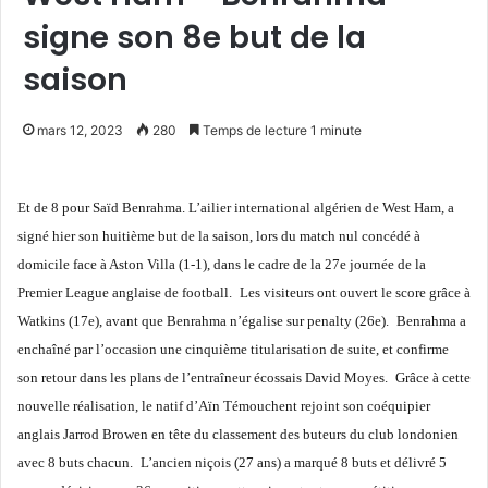
signe son 8e but de la
saison
mars 12, 2023
280
Temps de lecture 1 minute
Et de 8 pour Saïd Benrahma. L’ailier international algérien de West Ham, a
signé hier son huitième but de la saison, lors du match nul concédé à
domicile face à Aston Villa (1-1), dans le cadre de la 27e journée de la
Premier League anglaise de football.
Les visiteurs ont ouvert le score grâce à
Watkins (17e), avant que Benrahma n’égalise sur penalty (26e).
Benrahma a
enchaîné par l’occasion une cinquième titularisation de suite, et confirme
son retour dans les plans de l’entraîneur écossais David Moyes.
Grâce à cette
nouvelle réalisation, le natif d’Aïn Témouchent rejoint son coéquipier
anglais Jarrod Browen en tête du classement des buteurs du club londonien
avec 8 buts chacun.
L’ancien niçois (27 ans) a marqué 8 buts et délivré 5