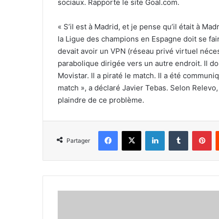
sociaux. Rapporte le site Goal.com.
« S’il est à Madrid, et je pense qu’il était à Ma
la Ligue des champions en Espagne doit se faire
devait avoir un VPN (réseau privé virtuel néce
parabolique dirigée vers un autre endroit. Il 
Movistar. Il a piraté le match. Il a été communiq
match », a déclaré Javier Tebas. Selon Relevo, 
plaindre de ce problème.
Facebook
X
Linkedin
Tumblr
Pi
Partager
L’OM
serait
en