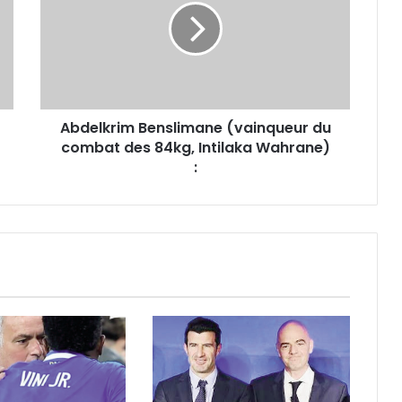
du
combat
des
84kg,
Intilaka
Wahrane)
Abdelkrim Benslimane (vainqueur du
:
combat des 84kg, Intilaka Wahrane)
: