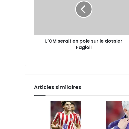
pole
sur
le
dossier
Fagioli
L’OM serait en pole sur le dossier
Fagioli
Articles similaires