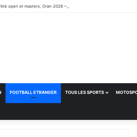
’été open et masters, Oran-2026 — Le CRB s’adjuge le titre
N
FOOTBALL ETRANGER
TOUS LES SPORTS
MOTOSP
her