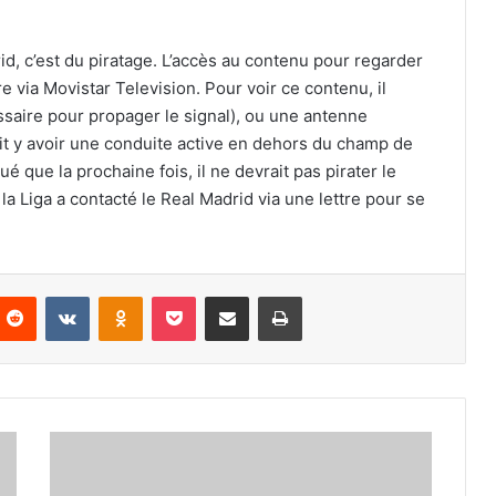
drid, c’est du piratage. L’accès au contenu pour regarder
 via Movistar Television. Pour voir ce contenu, il
ssaire pour propager le signal), ou une antenne
doit y avoir une conduite active en dehors du champ de
ué que la prochaine fois, il ne devrait pas pirater le
la Liga a contacté le Real Madrid via une lettre pour se
nterest
Reddit
VKontakte
Odnoklassniki
Pocket
Partager par email
Imprimer
Abdelkrim
Benslimane
(vainqueur