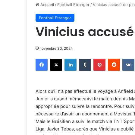
Accueil
/
Football Etranger
/
Vinicius accusé de pir
Football Etranger
Vinicius accusé
novembre 30, 2024
Facebook
X
Linkedin
Tumblr
Pinterest
Reddit
Alors qu’il n’a pas effectué le voyage à Anfield
Junior a quand même suivi le match depuis Madri
appropriée pour suivre la rencontre. Pour sui
nécessaire d’avoir un abonnement à Movistar Te
Mais le Brésilien a suivi le match via TNT Spor
Liga, Javier Tebas, après que Vinicius a publi