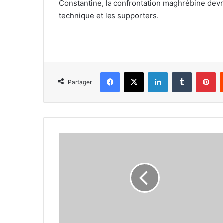
Constantine, la confrontation maghrébine devra
technique et les supporters.
Facebook
X
Linkedin
Tumblr
Pi
Partager
Sainz
met
fin
à
la
domination
de
Verstappen