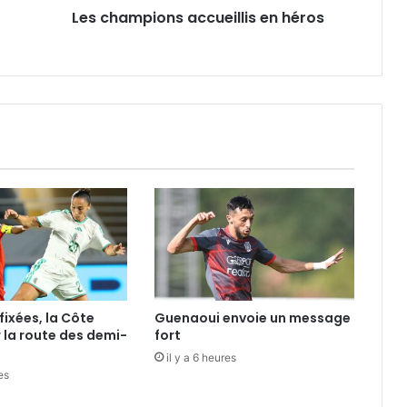
Les champions accueillis en héros
fixées, la Côte
Guenaoui envoie un message
r la route des demi-
fort
il y a 6 heures
es