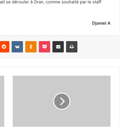
it se dérouler à Oran, comme souhaité par le staff
Djamel A
nterest
Reddit
VKontakte
Odnoklassniki
Pocket
Partager par email
Imprimer
Les
champions
accueillis
en
héros