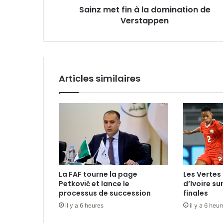
Sainz met fin à la domination de
Verstappen
Articles similaires
La FAF tourne la page
Les Vertes 
Petković et lance le
d’Ivoire su
processus de succession
finales
il y a 6 heures
il y a 6 heur