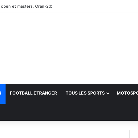
 open et masters, Oran-2026 — Le CRB s’adjuge le titre
N
FOOTBALL ETRANGER
TOUS LES SPORTS
MOTOSP
her