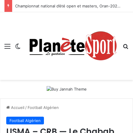
Championnat national d’été open et masters, Oran-2026 — Le CRB s’adjuge le titre
Menu
Switch skin
R
Accueil
/
Football Algérien
Football Algérien
USMA – CRB — Le Chabab