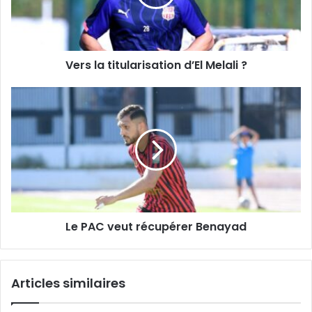
?
Vers la titularisation d’El Melali ?
Le
PAC
veut
récupérer
Benayad
Le PAC veut récupérer Benayad
Articles similaires