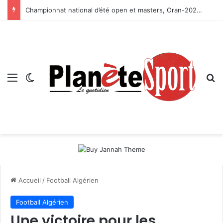
Championnat national d’été open et masters, Oran-2026 — Le CRB s’adjuge le titre
Menu
Switch skin
R
Accueil
/
Football Algérien
Football Algérien
Une victoire pour les