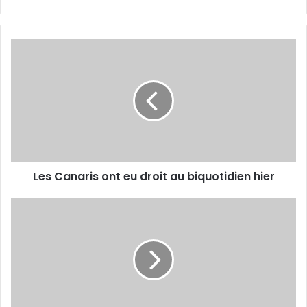
Les
Canaris
ont
eu
droit
au
biquotidien
hier
Les Canaris ont eu droit au biquotidien hier
Belle
prime
en
vue
en
cas
de
victoire