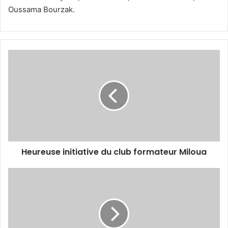
Oussama Bourzak.
Heureuse
initiative
du
club
formateur
Miloua
Heureuse initiative du club formateur Miloua
5
nouveaux
membres
élus
au
bureau