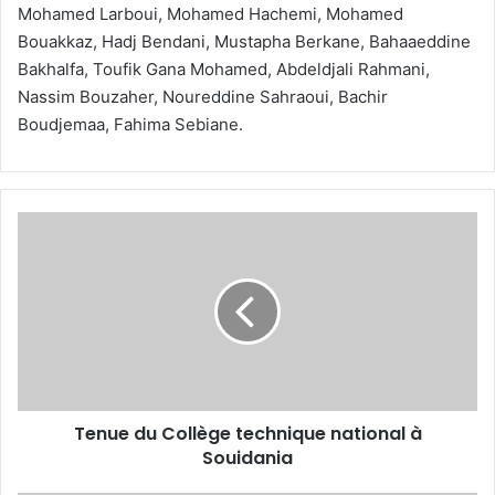
Mohamed Larboui, Mohamed Hachemi, Mohamed
Bouakkaz, Hadj Bendani, Mustapha Berkane, Bahaaeddine
Bakhalfa, Toufik Gana Mohamed, Abdeldjali Rahmani,
Nassim Bouzaher, Noureddine Sahraoui, Bachir
Boudjemaa, Fahima Sebiane.
Tenue
du
Collège
technique
national
à
Souidania
Tenue du Collège technique national à
Souidania