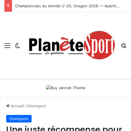
Championnats du monde U-20, Oregon-2026 — Ayachi, Dissa, Touahria et Ghezali en finale
Menu
Switch skin
R
Accueil
/
Omnisport
Omnisport
Une juste récompense pour