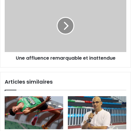
Une
affluence
remarquable
et
inattendue
Une affluence remarquable et inattendue
Articles similaires