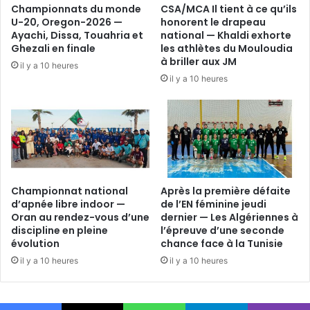
Championnats du monde
CSA/MCA Il tient à ce qu’ils
U-20, Oregon-2026 —
honorent le drapeau
Ayachi, Dissa, Touahria et
national — Khaldi exhorte
Ghezali en finale
les athlètes du Mouloudia
à briller aux JM
il y a 10 heures
il y a 10 heures
Championnat national
Après la première défaite
d’apnée libre indoor —
de l’EN féminine jeudi
Oran au rendez-vous d’une
dernier — Les Algériennes à
discipline en pleine
l’épreuve d’une seconde
évolution
chance face à la Tunisie
il y a 10 heures
il y a 10 heures