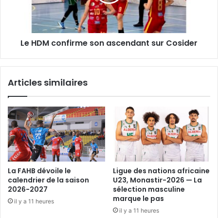
sur
Cosider
Le HDM confirme son ascendant sur Cosider
Articles similaires
La FAHB dévoile le
Ligue des nations africaine
calendrier de la saison
U23, Monastir-2026 — La
2026-2027
sélection masculine
marque le pas
il y a 11 heures
il y a 11 heures