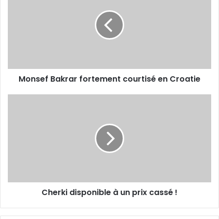
fortement
courtisé
en
Croatie
Monsef Bakrar fortement courtisé en Croatie
Cherki
disponible
à
un
prix
cassé
!
Cherki disponible à un prix cassé !