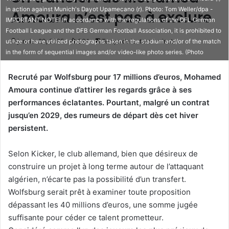
in action against Munich's Dayot Upamecano (r). Photo: Tom Weller/dpa -
Amoura n’est pas à exclure
IMPORTANT NOTE: In accordance with the regulations of the DFL German
Football League and the DFB German Football Association, it is prohibited to
janvier 20, 2025
364
Temps de lecture 1 minute
utilize or have utilized photographs taken in the stadium and/or of the match
in the form of sequential images and/or video-like photo series. (Photo
Recruté par Wolfsburg pour 17 millions d’euros, Mohamed
Amoura continue d’attirer les regards grâce à ses
performances éclatantes. Pourtant, malgré un contrat
jusqu’en 2029, des rumeurs de départ dès cet hiver
persistent.
Selon Kicker, le club allemand, bien que désireux de
construire un projet à long terme autour de l’attaquant
algérien, n’écarte pas la possibilité d’un transfert.
Wolfsburg serait prêt à examiner toute proposition
dépassant les 40 millions d’euros, une somme jugée
suffisante pour céder ce talent prometteur.