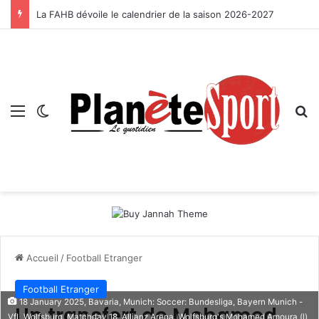
La FAHB dévoile le calendrier de la saison 2026-2027
Menu
Switch skin
R
Accueil
/
Football Etranger
Football Etranger
18 January 2025, Bavaria, Munich: Soccer: Bundesliga, Bayern Munich -
Un transfert de Mohamed
VfL Wolfsburg, Matchday 18, Allianz Arena. Wolfsburg's Mohamed Amoura (l)