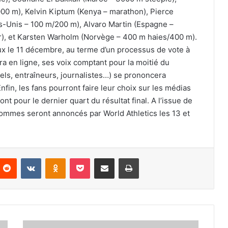
00 m), Kelvin Kiptum (Kenya – marathon), Pierce
s-Unis – 100 m/200 m), Alvaro Martin (Espagne –
r), et Karsten Warholm (Norvège – 400 m haies/400 m).
ux le 11 décembre, au terme d’un processus de vote à
era en ligne, ses voix comptant pour la moitié du
ciels, entraîneurs, journalistes…) se prononcera
nfin, les fans pourront faire leur choix sur les médias
t pour le dernier quart du résultat final. A l’issue de
hommes seront annoncés par World Athletics les 13 et
nterest
Reddit
VKontakte
Odnoklassniki
Pocket
Partager par email
Imprimer
Une