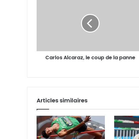
Alcaraz,
le
coup
de
la
panne
Carlos Alcaraz, le coup de la panne
Articles similaires