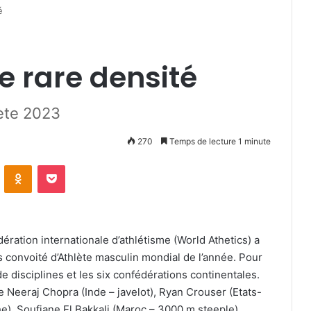
é
e rare densité
lète 2023
270
Temps de lecture 1 minute
VKontakte
Odnoklassniki
Pocket
ration internationale d’athlétisme (World Athetics) a
ès convoité d’Athlète masculin mondial de l’année. Pour
de disciplines et les six confédérations continentales.
e Neeraj Chopra (Inde – javelot), Ryan Crouser (Etats-
e), Soufiane El Bakkali (Maroc – 3000 m steeple),