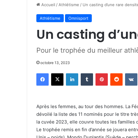
Accueil
/
Athlétisme
/
Un casting d’une rare densit
Athlétisme
Omnisport
Un casting d’un
Pour le trophée du meilleur ath
octobre 13, 2023
Facebook
X
Linkedin
Tumblr
Pinterest
Reddit
Après les femmes, au tour des hommes. La Fédé
dévoilé la liste des 11 nominés pour le titre tr
la cuvée 2023, elle couvre toutes les familles 
Le trophée remis en fin d’année se jouera entr
Unis – poids), Mondo Duplantis (Suède – perch