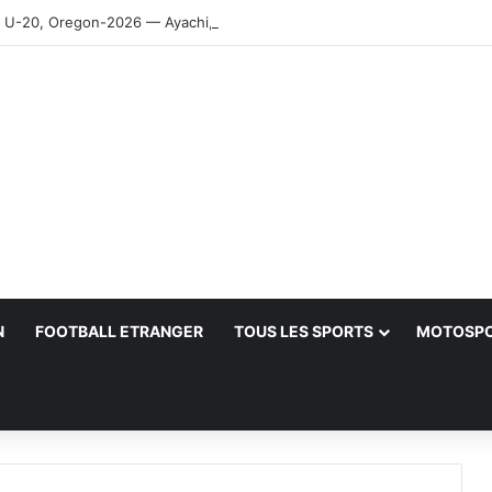
-20, Oregon-2026 — Ayachi, Dissa, Touahria et Ghezali en finale
N
FOOTBALL ETRANGER
TOUS LES SPORTS
MOTOSP
her