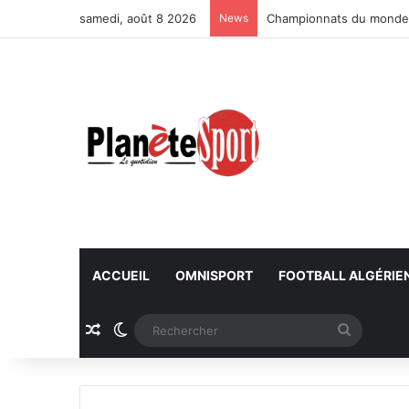
samedi, août 8 2026
News
Championnats du monde U
ACCUEIL
OMNISPORT
FOOTBALL ALGÉRIE
Article Aléatoire
Switch skin
Recherc