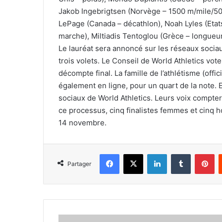
Jakob Ingebrigtsen (Norvège – 1500 m/mile/50
LePage (Canada – décathlon), Noah Lyles (Etat
marche), Miltiadis Tentoglou (Grèce – longueu
Le lauréat sera annoncé sur les réseaux socia
trois volets. Le Conseil de World Athletics vot
décompte final. La famille de l’athlétisme (offi
également en ligne, pour un quart de la note. E
sociaux de World Athletics. Leurs voix compteron
ce processus, cinq finalistes femmes et cinq 
14 novembre.
Facebook
X
Linkedin
Tumblr
Pi
Partager
Carlos