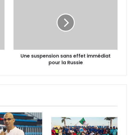
suspension
sans
effet
immédiat
pour
la
Russie
Une suspension sans effet immédiat
pour la Russie