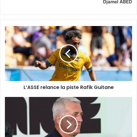
Djamel ABED
L’ASSE
relance
la
piste
Rafik
Guitane
L’ASSE relance la piste Rafik Guitane
Le
dossier
Petković
toujours
dans
l’impasse