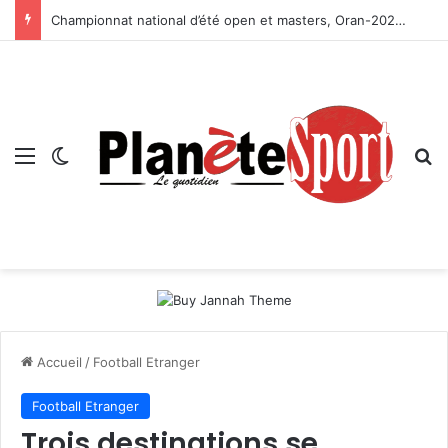
Championnat national d’été open et masters, Oran-2026 — Le CRB s’adjuge le titre
Menu
Switch skin
R
Accueil
/
Football Etranger
Football Etranger
Trois destinations se