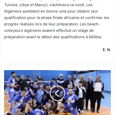
Tunisie, Libye et Maroc), s’achèvera ce lundi. Les
Algériens semblent en bonne voie pour obtenir leur
qualification pour la phase finale africaine et confirmer les
progrès réalisés lors de leur préparation. Les beach-
volleyeurs algériens avaient effectué un stage de
préparation avant le début des qualifications à Kélibia.
E. N.
1er
tournoi
d’accession,
du
Championnat
de
Nationale-
1