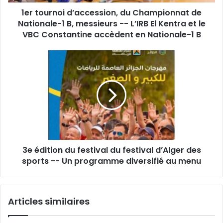
B,
1er tournoi d’accession, du Championnat de
messieurs
-
Nationale-1 B, messieurs -- L’IRB El Kentra et le
-
VBC Constantine accèdent en Nationale-1 B
L’IRB
El
3e
Kentra
édition
et
du
le
festival
VBC
du
Constantine
festival
accèdent
d’Alger
en
des
Nationale-
sports
1
3e édition du festival du festival d’Alger des
-
B
-
sports -- Un programme diversifié au menu
Un
programme
diversifié
Articles similaires
au
menu