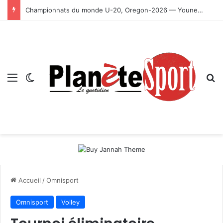
Championnats du monde U-20, Oregon-2026 — Younes Ayachi décroche la médaille d’or
Menu
Switch skin
R
Accueil
/
Omnisport
Omnisport
Volley