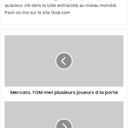
qu’acteur clé dans la lutte antiraciste au niveau mondial.
Peut-on lire sur le site Goal.com
Mercato,
l’OM
met
plusieurs
joueurs
à
la
porte
Mercato, l’OM met plusieurs joueurs à la porte
Fodil
Taalba
(entraîneur
du
MC