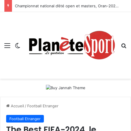
Championnat national d’été open et masters, Oran-2026 — Le CRB s’adjuge le titre
Menu
Switch skin
R
Accueil
/
Football Etranger
Football Etranger
The Best FIFA-2024, le