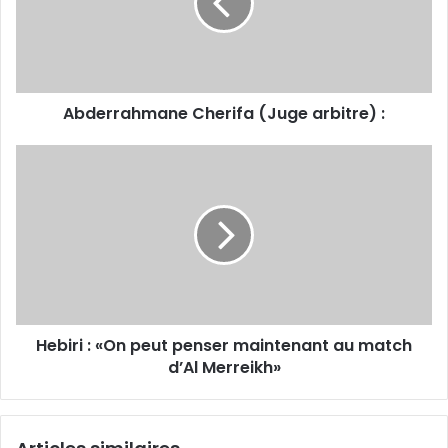
:
Abderrahmane Cherifa (Juge arbitre) :
Hebiri :
«On
peut
penser
maintenant
au
match
d’Al
Merreikh»
Hebiri : «On peut penser maintenant au match
d’Al Merreikh»