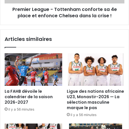
enfonce
Premier League - Tottenham conforte sa 4e
Chelsea
dans
place et enfonce Chelsea dans la crise !
la
crise
!
Articles similaires
La FAHB dévoile le
Ligue des nations africaine
calendrier de la saison
U23, Monastir-2026 — La
2026-2027
sélection masculine
marque le pas
il y a 56 minutes
il y a 56 minutes