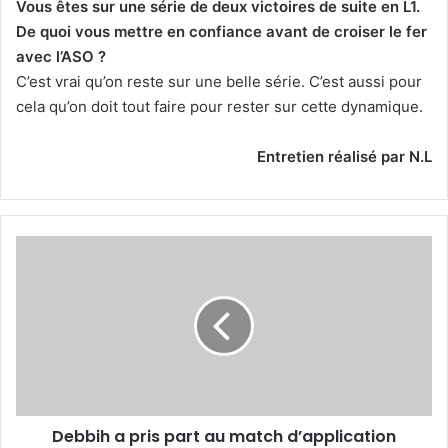
Vous êtes sur une série de deux victoires de suite en L1.
De quoi vous mettre en confiance avant de croiser le fer
avec l’ASO ?
C’est vrai qu’on reste sur une belle série. C’est aussi pour
cela qu’on doit tout faire pour rester sur cette dynamique.
Entretien réalisé par N.L
Debbih
a
pris
part
au
match
d’application
Debbih a pris part au match d’application