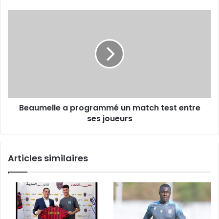
Beaumelle
a
programmé
un
match
test
entre
ses
joueurs
Beaumelle a programmé un match test entre
ses joueurs
Articles similaires