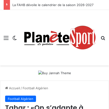
La FAHB dévoile le calendrier de la saison 2026-2027
Menu
Switch skin
R
Accueil
/
Football Algérien
Football Algérien
Tahar : «On s’adapte à