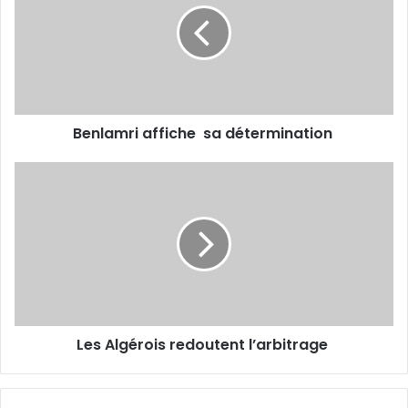
détermination
Benlamri affiche sa détermination
Les
Algérois
redoutent
l’arbitrage
Les Algérois redoutent l’arbitrage