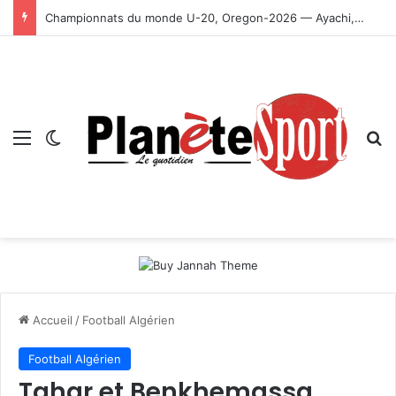
Championnats du monde U-20, Oregon-2026 — Ayachi, Dissa, Touahria et Ghezali en finale
Menu
Switch skin
R
Accueil
/
Football Algérien
Football Algérien
Tahar et Benkhemassa