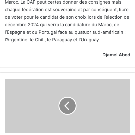
Maroc. La CAF peut certes donner des consignes mais
chaque fédération est souveraine et par conséquent, libre
de voter pour le candidat de son choix lors de l’élection de
décembre 2024 qui verra la candidature du Maroc, de
l’Espagne et du Portugal face au quatuor sud-américain :
l’Argentine, le Chili, le Paraguay et l’Uruguay.
Djamel Abed
Algérie
-
Somalie,
le
stade
et
la
date
connus