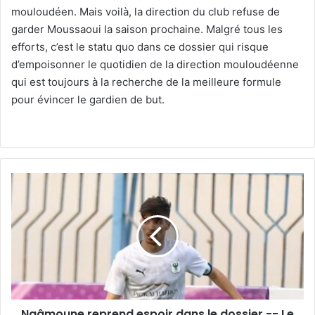
mouloudéen. Mais voilà, la direction du club refuse de
garder Moussaoui la saison prochaine. Malgré tous les
efforts, c’est le statu quo dans ce dossier qui risque
d’empoisonner le quotidien de la direction mouloudéenne
qui est toujours à la recherche de la meilleure formule
pour évincer le gardien de but.
Naâmoune
reprend
espoir
dans
le
dossier
-
-
Le
Naâmoune reprend espoir dans le dossier -- Le
CRB