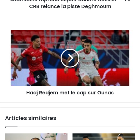
relance
CRB relance la piste Deghmoum
la
piste
Deghmoum
Hadj
Redjem
met
le
cap
sur
Ounas
Hadj Redjem met le cap sur Ounas
Articles similaires