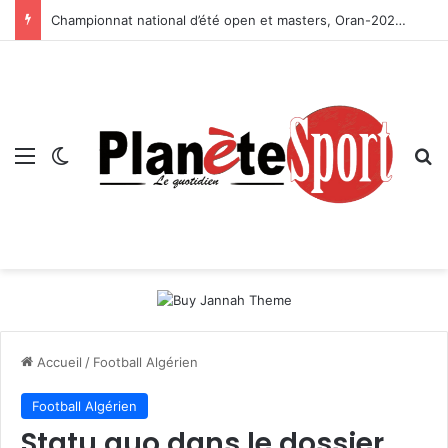
Championnat national d’été open et masters, Oran-2026 — Le CRB s’adjuge le titre
Menu
Switch skin
R
Accueil
/
Football Algérien
Football Algérien
Statu quo dans le dossier