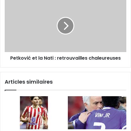
Petković
et
la
Nati
:
retrouvailles
chaleureuses
Petković et la Nati : retrouvailles chaleureuses
Articles similaires