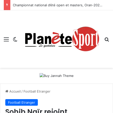
Championnat national d’été open et masters, Oran-2026 — Le CRB s’adjuge le titre
Menu
Switch skin
R
Accueil
/
Football Etranger
Football Etranger
Sohib Naïr rejoint